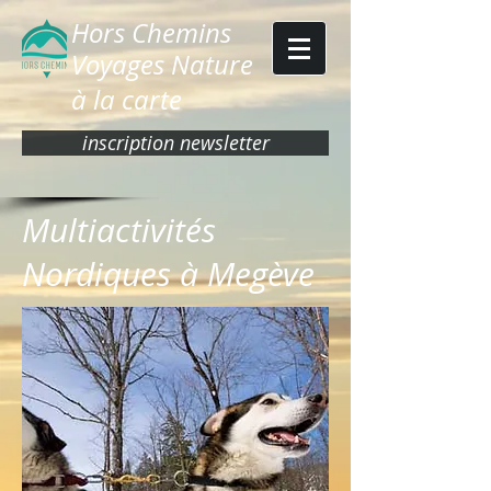
Hors Chemins
Voyages Nature
à la carte
inscription newsletter
Multiactivités
Nordiques à Megève