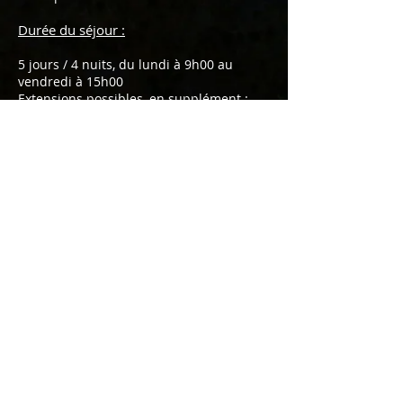
Durée du séjour :
5 jours / 4 nuits, du lundi à 9h00 au
vendredi à 15h00
Extensions possibles, en supplément :
nuits du dimanche et du vendredi
Tarif :
728 € par personne, base chambre
double ou twin en hôtel 2**, supplément
single de 162 € pour le séjour.
968 € par personne, base chambre
double en hôtel 3***, supplément single
de 189€ pour le séjour
Les dates des séjours :
Du lundi 7 au vendredi 11 janvier 2019
Du lundi 14 au vendredi 18 janvier 2019
Du lundi 21 au vendredi 25 janvier 2019