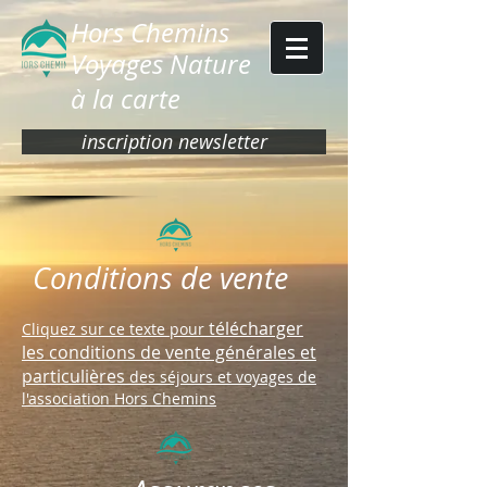
Hors Chemins
Voyages Nature
à la carte
inscription newsletter
Conditions de vente
télécharger
Cliquez sur ce texte pour
les conditions de vente générales et
particulières
des séjours et voyages de
l'association Hors Chemins