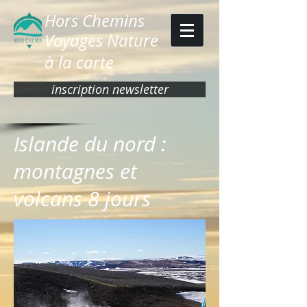
Hors Chemins
Voyages Nature
à la carte
inscription newsletter
Islande du nord :
montagnes et
volcans 8 jours