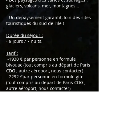
glaciers, volcans, mer, montagnes...
- Un dépaysement garantit, loin des sites
touristiques du sud de l'ïle !
Durée du séjour :
- 8 jours / 7 nuits.
Tarif :
-1930 € par personne en formule
bivouac (tout compris au départ de Paris
CDG ; autre aéroport, nous contacter)
- 2292 €par personne en formule gite
(tout compris au départ de Paris CDG ;
autre aéroport, nous contacter)
Les dates des séjours :
Du dimanche 12 au dimanche 19 mai
2019
Du dimanche 9 au dimanche 16 juin 2019
Du dimanche 8 au dimanche 15
septembre 2019